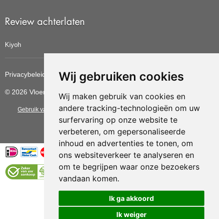
Review achterlaten
Kiyoh
Wij gebruiken cookies
Privacybeleid
Cookiebeleid
Update cookies voorkeuren
© 2026 Vloerbedekkingvoordelig
Wij maken gebruik van cookies en
andere tracking-technologieën om uw
Gebruik van deze site betekent dat u de
algemene voorwaarden
van CBW
surfervaring op onze website te
erkende woonwinkels accepteert.
verbeteren, om gepersonaliseerde
inhoud en advertenties te tonen, om
ons websiteverkeer te analyseren en
om te begrijpen waar onze bezoekers
vandaan komen.
Vloerenvoordelig.nl is een onderdeel van
Ik ga akkoord
Ik weiger