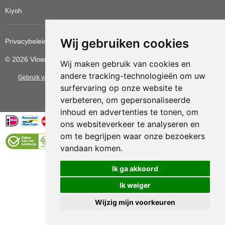
Kiyoh
Wij gebruiken cookies
Privacybeleid
Cookiebeleid
Update cookies voorkeuren
© 2026 Vloerbedekkingvoordelig
Wij maken gebruik van cookies en
andere tracking-technologieën om uw
Gebruik van deze site betekent dat u de
algemene voorwaarden
van CBW
surfervaring op onze website te
erkende woonwinkels accepteert.
verbeteren, om gepersonaliseerde
inhoud en advertenties te tonen, om
ons websiteverkeer te analyseren en
om te begrijpen waar onze bezoekers
vandaan komen.
Vloerenvoordelig.nl is een onderdeel van
Ik ga akkoord
Ik weiger
Wijzig mijn voorkeuren